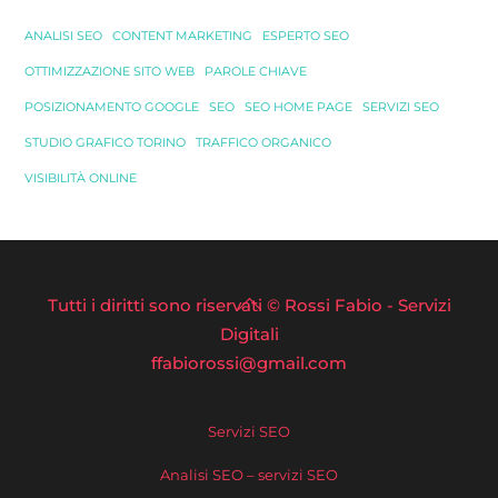
ANALISI SEO
CONTENT MARKETING
ESPERTO SEO
OTTIMIZZAZIONE SITO WEB
PAROLE CHIAVE
POSIZIONAMENTO GOOGLE
SEO
SEO HOME PAGE
SERVIZI SEO
STUDIO GRAFICO TORINO
TRAFFICO ORGANICO
VISIBILITÀ ONLINE
Back
Tutti i diritti sono riservati © Rossi Fabio - Servizi
To
Digitali
ffabiorossi@gmail.com
Top
Servizi SEO
Analisi SEO – servizi SEO