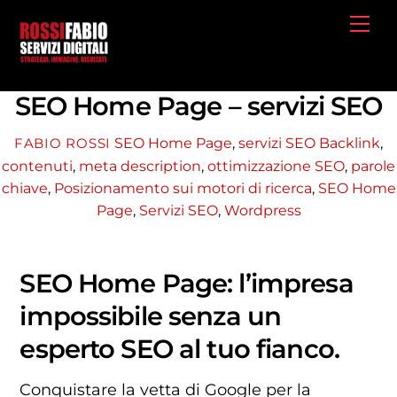
Skip
Me
to
content
SEO Home Page – servizi SEO
SEO Home Page
,
servizi SEO
Backlink
,
FABIO ROSSI
contenuti
,
meta description
,
ottimizzazione SEO
,
parole
chiave
,
Posizionamento sui motori di ricerca
,
SEO Home
Page
,
Servizi SEO
,
Wordpress
SEO Home Page: l’impresa
impossibile senza un
esperto SEO al tuo fianco.
Conquistare la vetta di Google per la