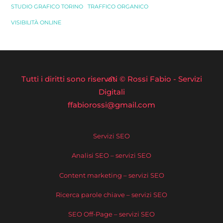
STUDIO GRAFICO TORINO
TRAFFICO ORGANICO
VISIBILITÀ ONLINE
Back
Tutti i diritti sono riservati © Rossi Fabio - Servizi
To
Digitali
ffabiorossi@gmail.com
Top
Servizi SEO
Analisi SEO – servizi SEO
Content marketing – servizi SEO
Ricerca parole chiave – servizi SEO
SEO Off-Page – servizi SEO