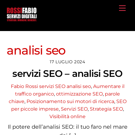
Skip
Me
to
content
analisi seo
17 LUGLIO 2024
servizi SEO – analisi SEO
Fabio Rossi
servizi SEO
analisi seo
,
Aumentare il
traffico organico
,
ottimizzazione SEO
,
parole
chiave
,
Posizionamento sui motori di ricerca
,
SEO
per piccole imprese
,
Servizi SEO
,
Strategia SEO
,
Visibilità online
Il potere dell’analisi SEO: il tuo faro nel mare